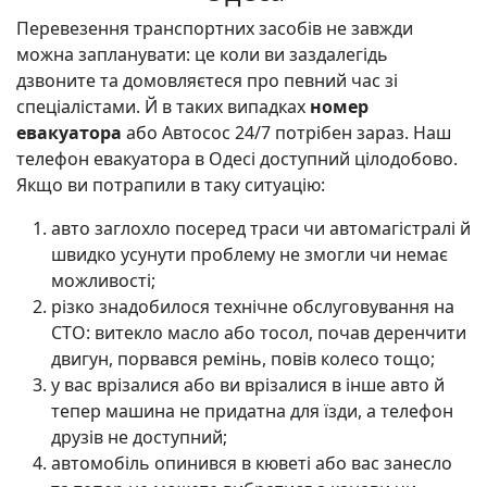
Перевезення транспортних засобів не завжди
можна запланувати: це коли ви заздалегідь
дзвоните та домовляєтеся про певний час зі
спеціалістами. Й в таких випадках
номер
евакуатора
або Автосос 24/7 потрібен зараз. Наш
телефон евакуатора в Одесі доступний цілодобово.
Якщо ви потрапили в таку ситуацію:
авто заглохло посеред траси чи автомагістралі й
швидко усунути проблему не змогли чи немає
можливості;
різко знадобилося технічне обслуговування на
СТО: витекло масло або тосол, почав деренчити
двигун, порвався ремінь, повів колесо тощо;
у вас врізалися або ви врізалися в інше авто й
тепер машина не придатна для їзди, а телефон
друзів не доступний;
автомобіль опинився в кюветі або вас занесло