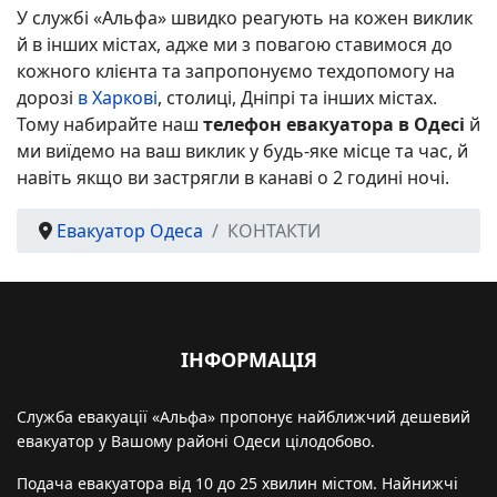
У службі «Альфа» швидко реагують на кожен виклик
й в інших містах, адже ми з повагою ставимося до
кожного клієнта та запропонуємо техдопомогу на
дорозі
в
Харкові
, столиці, Дніпрі та інших містах.
Тому набирайте наш
телефон евакуатора в Одесі
й
ми виїдемо на ваш виклик у будь-яке місце та час, й
навіть якщо ви застрягли в канаві о 2 годині ночі.
Евакуатор Одеса
КОНТАКТИ
ІНФОРМАЦІЯ
Служба евакуації «Альфа» пропонує найближчий дешевий
евакуатор у Вашому районі Одеси цілодобово.
Подача евакуатора від 10 до 25 хвилин містом. Найнижчі